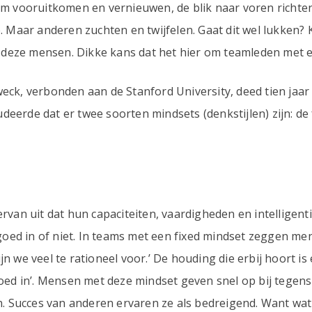
 team vooruitkomen en vernieuwen, de blik naar voren richt
Maar anderen zuchten en twijfelen. Gaat dit wel lukken? Ku
 deze mensen. Dikke kans dat het hier om teamleden met e
ck, verbonden aan de Stanford University, deed tien jaar
udeerde dat er twee soorten mindsets (denkstijlen) zijn: de
an uit dat hun capaciteiten, vaardigheden en intelligenti
goed in of niet. In teams met een fixed mindset zeggen me
ijn we veel te rationeel voor.’ De houding die erbij hoort is
ed in’. Mensen met deze mindset geven snel op bij tegens
 Succes van anderen ervaren ze als bedreigend. Want wat di