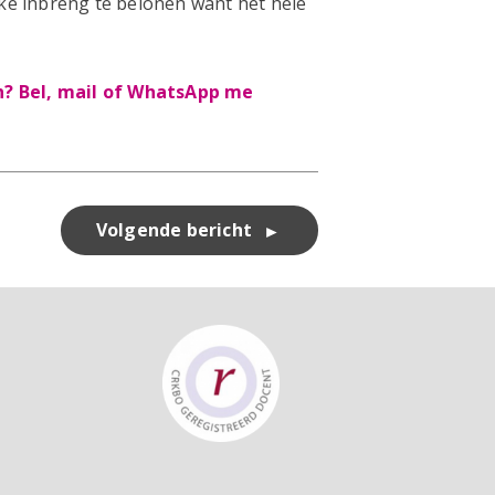
lke inbreng te belonen want het hele
n? Bel, mail of WhatsApp me
Volgende bericht