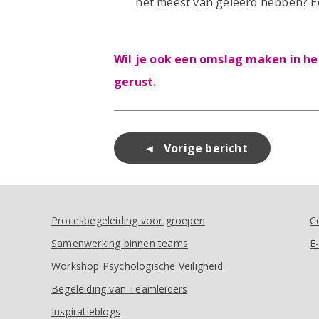
het meest van geleerd hebben? Ee
Wil je ook een omslag maken in he
gerust.
Bericht
Vorige bericht
navigatie
Procesbegeleiding voor groepen
C
Samenwerking binnen teams
E
Workshop Psychologische Veiligheid
Begeleiding van Teamleiders
Inspiratieblogs