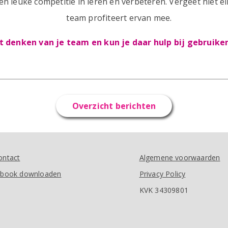
n leuke competitie in leren en verbeteren. Vergeet niet e
team profiteert ervan mee.
t denken van je team en kun je daar hulp bij gebruike
Overzicht berichten
ontact
Algemene voorwaarden
-book downloaden
Privacy Policy
KVK 34309801