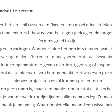
indset te zetten:
r het verschil tussen een fixed en een groei mindset. Maa
 teamleden zich bewust van het eigen gedrag en de mogeli
‘ergens goed in zijn’.
en ervaringen. Wanneer lukte het hen iets te doen wat ze
rvaring te identificeren en te analyseren, ontstaat bewus
oor complimenten te geven over inzet, gedrag of inspanni
 ‘Mooi dat je hier werk van hebt gemaakt. Het was even pu
nieuwe project succesvol kunnen presenteren.’
uten geen ramp is, maar een manier om prestaties te verb
outje-van-de-week-rondje tijdens jullie teamoverleg. Zo ma
 maak je het veilig. Waarom niet elke maand een wisselbeke