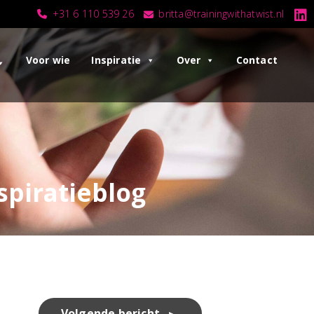
+31 6 110 539 26
britta@trainingwithatwist.nl
Voor wie
Inspiratie
Over
Contact
spiratieblog
Volgende bericht